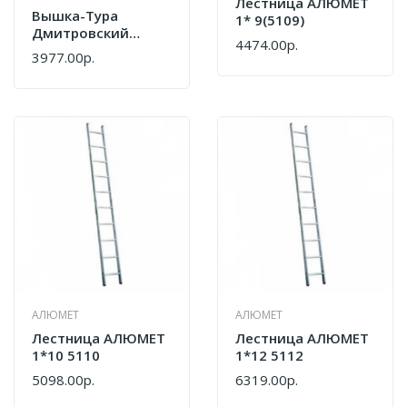
Лестница АЛЮМЕТ
Вышка-Тура
1* 9(5109)
Дмитровский
4474.00р.
Завод
3977.00р.
Строительных
Лесов Секция ВСП
250/1.2
АЛЮМЕТ
АЛЮМЕТ
Лестница АЛЮМЕТ
Лестница АЛЮМЕТ
1*10 5110
1*12 5112
5098.00р.
6319.00р.