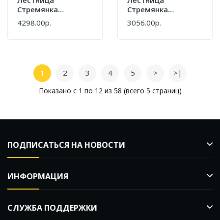
Стремянка
Стремянка
АЛЮМЕТ
АЛЮМЕТ
4298.00р.
3056.00р.
Алюминиевая 5
Алюминиевая
Ступеней (АМ 705)
Ам703 3 Ступ
1
2
3
4
5
>
>|
Показано с 1 по 12 из 58 (всего 5 страниц)
ПОДПИСАТЬСЯ НА НОВОСТИ
ИНФОРМАЦИЯ
СЛУЖБА ПОДДЕРЖКИ