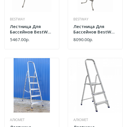
BESTWAY
BESTWAY
Лестница Для
Лестница Для
Бассейнов BestWay
Бассейнов BestWay
107см 58335
132см 58337
5467.00р.
8090.00р.
АЛЮМЕТ
АЛЮМЕТ
Лестница
Лестница