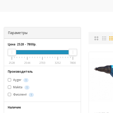
Параметры
Цена
2528
-
7800
р.
2528
2544
2703
3252
7800
Производитель
Ayger
1
Makita
1
Фиолент
1
Наличие