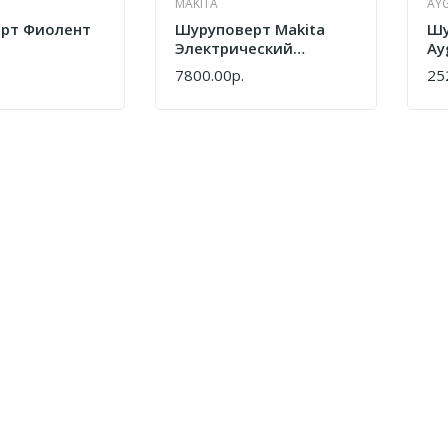
MAKITA
AY
рт Фиолент
Шуруповерт Makita
Шу
Электрический
Ay
DF0300X1
7800.00р.
25
КУПИТЬ
КУ