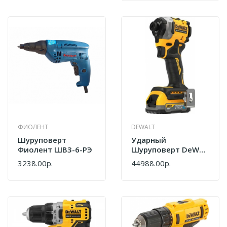
ФИОЛЕНТ
DEWALT
Шуруповерт
Ударный
Фиолент ШВ3-6-РЭ
Шуруповерт DeWalt
DCF850E2T-QW
3238.00р.
44988.00р.