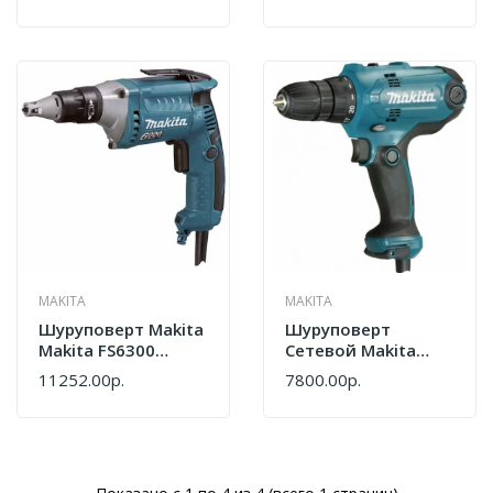
MAKITA
MAKITA
Шуруповерт Makita
Шуруповерт
Makita FS6300
Сетевой Makita
Шуруповерт FS6300
DF0300X3 + Набор
11252.00р.
7800.00р.
Бит 10 Шт. D-65028