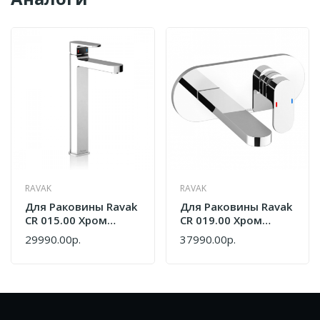
RAVAK
RAVAK
Для Раковины Ravak
Для Раковины Ravak
CR 015.00 Хром
CR 019.00 Хром
X070100
X070093
29990.00р.
37990.00р.