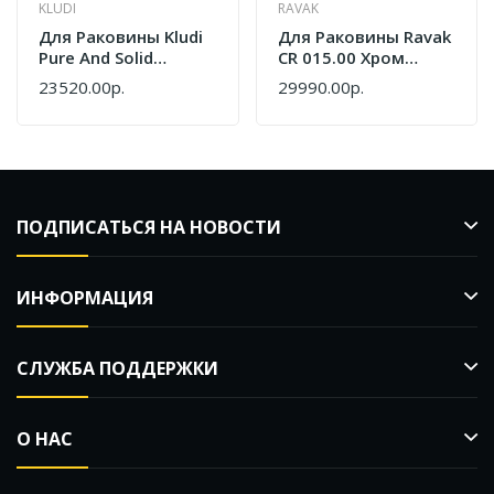
KLUDI
RAVAK
Для Раковины Kludi
Для Раковины Ravak
Pure And Solid
CR 015.00 Хром
340240575
X070100
23520.00р.
29990.00р.
ПОДПИСАТЬСЯ НА НОВОСТИ
ИНФОРМАЦИЯ
СЛУЖБА ПОДДЕРЖКИ
О НАС