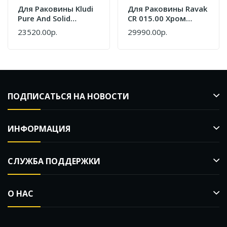
Для Раковины Kludi
Для Раковины Ravak
Pure And Solid
CR 015.00 Хром
340240575
X070100
23520.00р.
29990.00р.
ПОДПИСАТЬСЯ НА НОВОСТИ
ИНФОРМАЦИЯ
СЛУЖБА ПОДДЕРЖКИ
О НАС