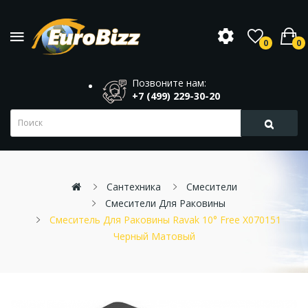
0
0
Позвоните нам:
+7 (499) 229-30-20
Сантехника
Смесители
Смесители Для Раковины
Смеситель Для Раковины Ravak 10° Free X070151
Черный Матовый